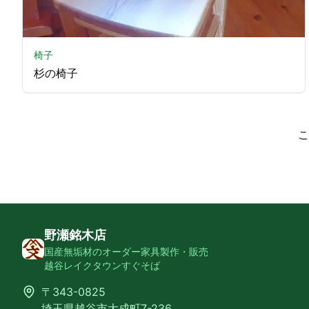
椅子
杉の椅子
こ
野瀬銘木店
国産無垢材のオーダー家具製作・販売
越谷レイクタウンすぐそば
〒343-0825
埼玉県越谷市大成町7-236